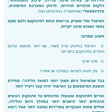
וחירחורים
,
בעיות שינה
,
פזילה
,
עיכוב התפתחותי
,
דלקות אוזניים חוזרות
,
חיזוק המערכת החיסונית
,
פלגיוספאלי
(אסימטריה בגולגולת) ועוד.
הטיפול שלי מעניק בריאות ונחת לתינוקכם ולכם שקט
נפשי ושעות שינה יקרות.
חשוב שתדעו:
☺ הטיפול בתינוק עדין מאוד, אף יותר מהמגע שלכם
ההורים בתינוקכם ביום יום
☺ אינו ארוך
☺ אין חשש לפגיעה במהלכו או אחריו
ככל שהטיפול ניתן סמוך יותר למועד הלידה/ תחילת
הופעת הסימפטום כך הטיפול יהיה קצר ויעיל יותר.
הורים לתינוקות שטופלו מדווחים על תינוקות רגועים
ונינוחים יותר הישנים יותר במהלך היום והלילה,
חולים פחות ומבקרים בתדירות נמוכה יותר אצל רופא