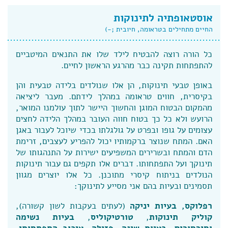
אוסטאופתיה לתינוקות
החיים מתחילים בטראומה, חיובית ;-)
כל הורה רוצה להבטיח לילד שלו את התנאים המיטביים
להתפתחות תקינה כבר מהרגע הראשון לחיים.
באופן טבעי תינוקות, הן אלו שנולדים בלידה טבעית והן
בקיסרית, חווים טראומה במהלך לידתם. מעבר ליציאה
מהמקום הבטוח המוגן והחשוך היישר לתוך עולמנו המואר,
הרועש ולא כל כך בטוח חווה העובר במהלך הלידה לחצים
עצומים על גופו ובפרט על גולגלתו בכדי שיוכל לעבור באגן
האם. המתח שנוצר ברקמותיו יכול להפריע לעצבים, זרימת
הדם והמתח ובשרירים המשפיעים ישירות על התנהגותו של
תינוקך ועל התפתחותו. דברים אלו תקפים גם עבור תינוקות
הנולדים בניתוח קיסרי מתוכנן. כל אלו יוצרים מגוון
תסמינים ובעיות בהם אני מסייע לתינוקך:
רפלוקס, בעיות יניקה
(לעתים בעקבות לשון קשורה),
קוליק תינוקות
,
טורטיקוליס
,
בעיות נשימה