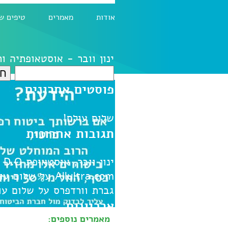
אודות
מאמרים
טיפים ש
ינון וובר - אוסטאופתיה ו
חיפוש:
פוסטים אחרונים
שלום עולם!
תגובות אחרונות
ינון וובר, אוסטאופת D.O
ע
Allultra.com
על
שלום עו
גברת וורדפרס
על
שלום עו
ארכיונים
מאמרים נוספים: