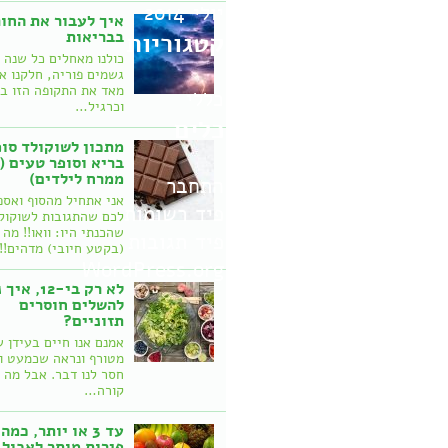
יולי 2014
איך לעבור את החו
בבריאות
קטגוריות
כולנו מאחלים כל שנה 
גשמים פוריה, חלקנו א
מאד את התקופה הזו ב
כללי
וכרגיל…
כלים
מתכון לשוקולד סופ
בריא וסופר טעים (
ממרח לילדים)
התחבר
אני אתחיל מהסוף ואספ
פיד רשומות
לכם שהתגובות לשוקול
שהכנתי היו: וואו!! מה
פיד תגובות
(בקטע חיובי) מדהים!
WordPress.org
לא רק בי-12, 
להשלים חוסרים
תזוניים?
אמנם אנו חיים בעידן 
מטורף ונראה שכמעט ו
חסר לנו דבר. אבל מה
קורה…
עד 3 או יותר, כמה
פירות מותר לאכול