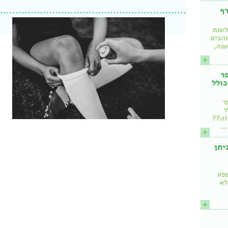
רף
לשנת
והבים
שנה,
ר
כולל
ר
ד
 זה??
!…
איך ניתן
שפע
לא