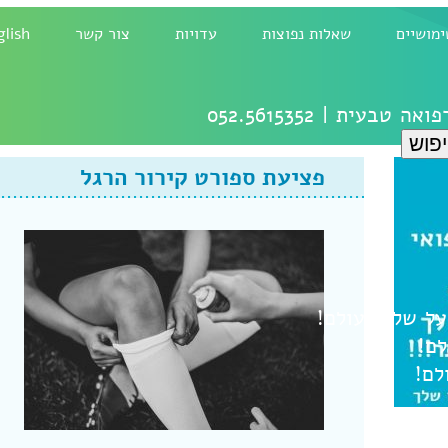
ימושיים
שאלות נפוצות
עדויות
צור קשר
glish
רפואה טבעית |
052.5615352
פציעת ספורט קירור הרגל
ל
שלום עולם!
לם!
לם!