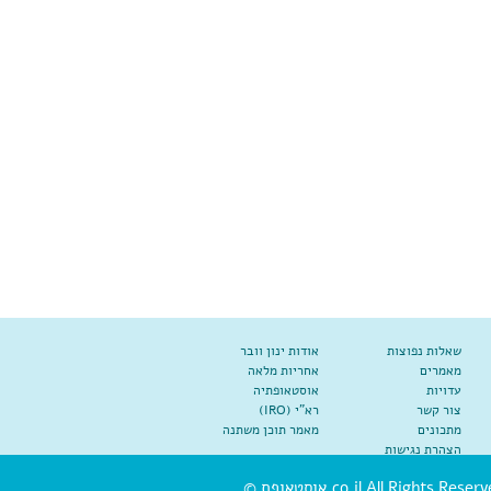
שאלות נפוצות
אודות ינון וובר
מאמרים
אחריות מלאה
עדויות
אוסטאופתיה
צור קשר
רא"י (IRO)
מתכונים
מאמר תוכן משתנה
הצהרת נגישות
co.il All Rights Reserve