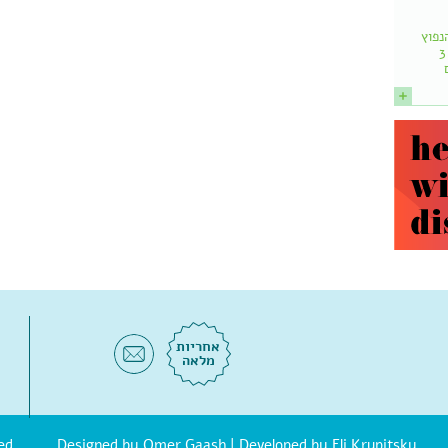
נפוץ
הוא: שמותר לאכול עד 3
אחריות
מלאה
| Developed by Eli Krupitsky
Omer Gaash
© אוסטאופת.d Designed by