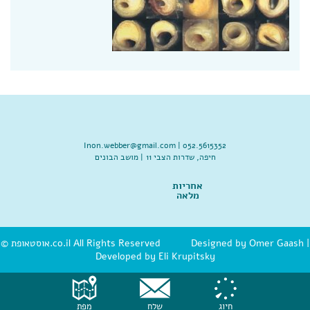
Inon.webber@gmail.com
052.5615352 |
חיפה, שדרות הצבי 11 | מושב הבונים
אחריות
מלאה
|
Omer Gaash
© אוסטאופת.co.il All Rights Reserved Designed by
Developed by Eli Krupitsky
חיוג
שלח
מפת