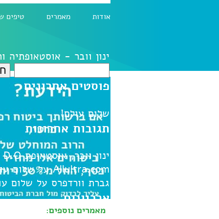
אודות
מאמרים
טיפים ש
ינון וובר - אוסטאופתיה ו
חיפוש:
פוסטים אחרונים
שלום עולם!
תגובות אחרונות
ינון וובר, אוסטאופת D.O
ע
Allultra.com
על
שלום עו
גברת וורדפרס
על
שלום עו
ארכיונים
מאמרים נוספים: