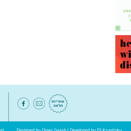
נפוץ
הוא: שמותר לאכול עד 3
אחריות
מלאה
| Developed by Eli Krupitsky
Omer Gaash
© אוסטאופת.d Designed by