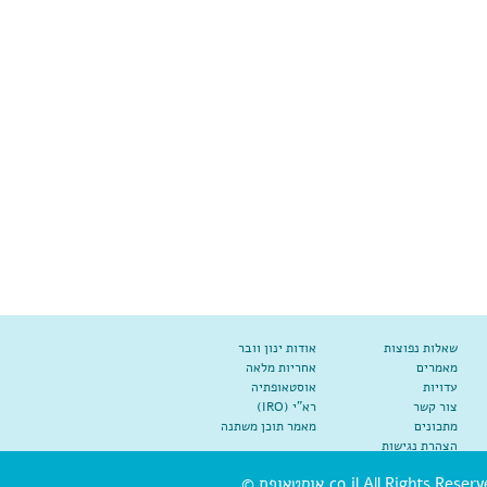
שאלות נפוצות
אודות ינון וובר
מאמרים
אחריות מלאה
עדויות
אוסטאופתיה
צור קשר
רא"י (IRO)
מתכונים
מאמר תוכן משתנה
הצהרת נגישות
co.il All Rights Reserve