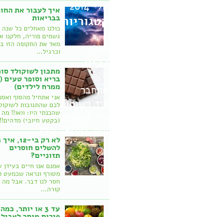
יולי 2014
איך לעבור את החו
בבריאות
קטגוריות
כולנו מאחלים כל שנה 
גשמים פוריה, חלקנו א
מאד את התקופה הזו ב
כללי
וכרגיל…
כלים
מתכון לשוקולד סופ
בריא וסופר טעים (
ממרח לילדים)
התחבר
אני אתחיל מהסוף ואספ
פיד רשומות
לכם שהתגובות לשוקול
שהכנתי היו: וואו!! מה
פיד תגובות
(בקטע חיובי) מדהים!
WordPress.org
לא רק בי-12, 
להשלים חוסרים
תזוניים?
אמנם אנו חיים בעידן 
מטורף ונראה שכמעט ו
חסר לנו דבר. אבל מה
קורה…
עד 3 או יותר, כמה
פירות מותר לאכול