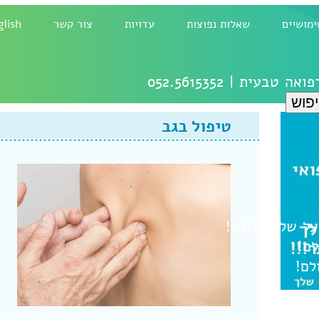
ימושיים
שאלות נפוצות
עדויות
צור קשר
glish
רפואה טבעית |
052.5615352
טיפול בגב
ל
שלום עולם!
לם!
לם!