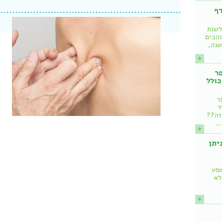
רף
לשנת
והבים
שנה,
ר
כולל
ר
ד
 זה??
!…
איך ניתן
שפע
לא