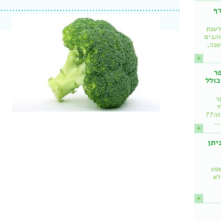
רף
לשנת
והבים
שנה,
ר
כולל
ר
ד
 זה??
!…
איך ניתן
שפע
לא