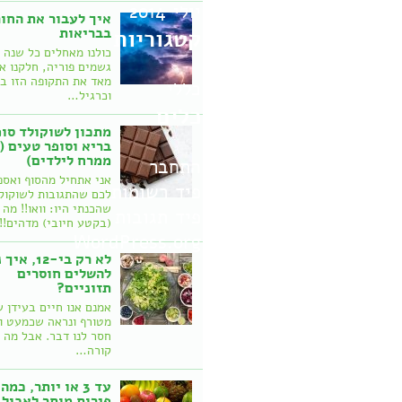
יולי 2014
איך לעבור את החו
בבריאות
קטגוריות
כולנו מאחלים כל שנה 
גשמים פוריה, חלקנו א
מאד את התקופה הזו ב
כללי
וכרגיל…
כלים
מתכון לשוקולד סופ
בריא וסופר טעים (
ממרח לילדים)
התחבר
אני אתחיל מהסוף ואספ
פיד רשומות
לכם שהתגובות לשוקול
שהכנתי היו: וואו!! מה
פיד תגובות
(בקטע חיובי) מדהים!
WordPress.org
לא רק בי-12, 
להשלים חוסרים
תזוניים?
אמנם אנו חיים בעידן 
מטורף ונראה שכמעט ו
חסר לנו דבר. אבל מה
קורה…
עד 3 או יותר, כמה
פירות מותר לאכול