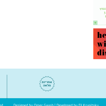
נפוץ
הוא: שמותר לאכול עד 3
אחריות
מלאה
| Developed by Eli Krupitsky
Omer Gaash
© אוסטאופת.d Designed by