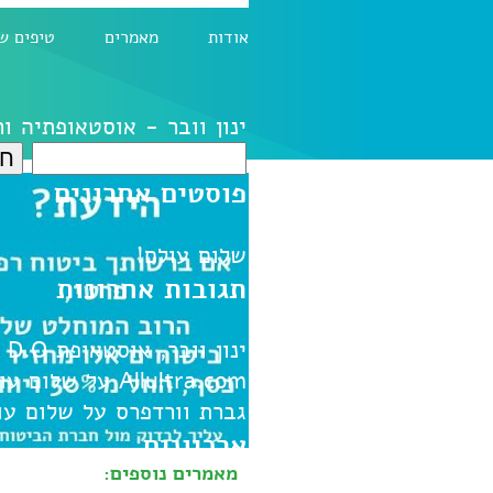
אודות
מאמרים
טיפים ש
ינון וובר - אוסטאופתיה ו
חיפוש:
פוסטים אחרונים
שלום עולם!
תגובות אחרונות
ינון וובר, אוסטאופת D.O
ע
Allultra.com
על
שלום עו
גברת וורדפרס
על
שלום עו
ארכיונים
מאמרים נוספים: