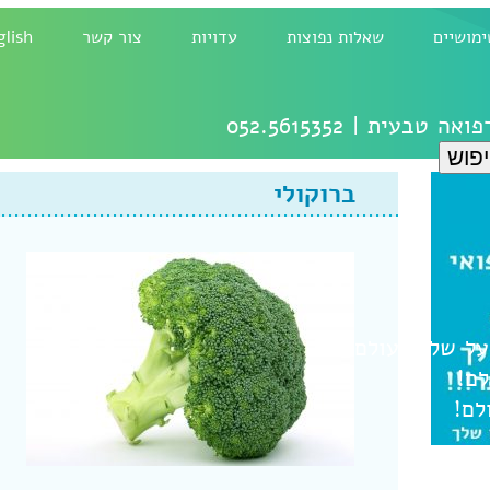
ימושיים
שאלות נפוצות
עדויות
צור קשר
glish
רפואה טבעית |
052.5615352
ברוקולי
ל
שלום עולם!
לם!
לם!