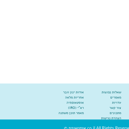
שאלות נפוצות
אודות ינון וובר
מאמרים
אחריות מלאה
עדויות
אוסטאופתיה
צור קשר
רא"י (IRO)
מתכונים
מאמר תוכן משתנה
הצהרת נגישות
co.il All Rights Reserve