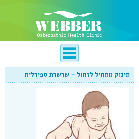
תינוק מתחיל לזחול – שרשרת ספירלית