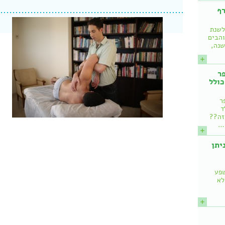
רף
לשנת
והבים
שנה,
ר
כולל
ר
ד
 זה??
!…
איך ניתן
שפע
לא