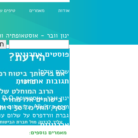
אודות
מאמרים
טיפים ש
ינון וובר - אוסטאופתיה ו
חיפוש:
פוסטים אחרונים
שלום עולם!
תגובות אחרונות
ינון וובר, אוסטאופת D.O
ע
Allultra.com
על
שלום עו
גברת וורדפרס
על
שלום עו
ארכיונים
מאמרים נוספים: