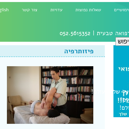
ימושיים
שאלות נפוצות
עדויות
צור קשר
glish
רפואה טבעית |
052.5615352
פיזותרפיה
ל
שלום עולם!
לם!
לם!