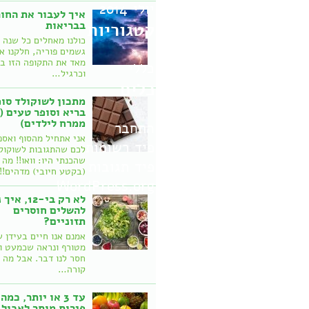
יולי 2014
איך לעבור את החו
בבריאות
קטגוריות
כולנו מאחלים כל שנה 
גשמים פוריה, חלקנו א
מאד את התקופה הזו ב
כללי
וכרגיל…
כלים
מתכון לשוקולד סופ
בריא וסופר טעים (
ממרח לילדים)
התחבר
אני אתחיל מהסוף ואספ
פיד רשומות
לכם שהתגובות לשוקול
שהכנתי היו: וואו!! מה
פיד תגובות
(בקטע חיובי) מדהים!
WordPress.org
לא רק בי-12, 
להשלים חוסרים
תזוניים?
אמנם אנו חיים בעידן 
מטורף ונראה שכמעט ו
חסר לנו דבר. אבל מה
קורה…
עד 3 או יותר, כמה
פירות מותר לאכול