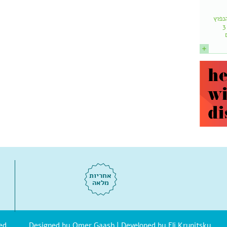
נפוץ
הוא: שמותר לאכול עד 3
אחריות
מלאה
| Developed by Eli Krupitsky
Omer Gaash
© אוסטאופת.d Designed by