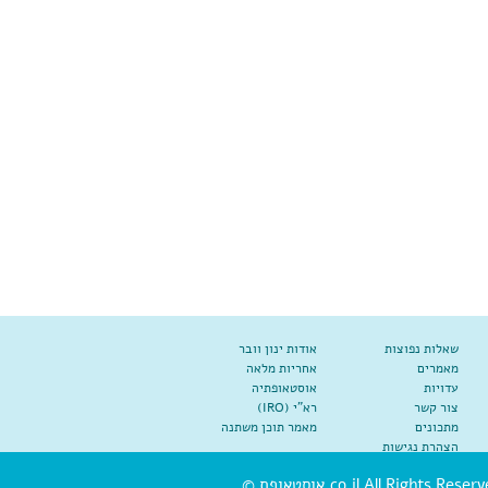
שאלות נפוצות
אודות ינון וובר
מאמרים
אחריות מלאה
עדויות
אוסטאופתיה
צור קשר
רא"י (IRO)
מתכונים
מאמר תוכן משתנה
הצהרת נגישות
co.il All Rights Reserve