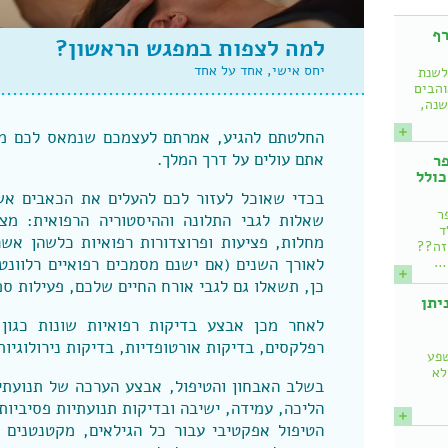
רף
למה לצפות במפגש הראשון?
יחס אישי, אחד על אחד
לשנת
והבים
שנה,
החלטתם להגיע, אמרתם לעצמכם שנמאס לכם מה
אתם עולים על דרך המלך.
ר
כולל
בכדי שאוכל לעזור לכם להעלים את הכאבים א
ר
שאלות לגבי התלונה וההיסטוריה הרפואית: מצב
ד
מחלות, פציעות ופרוצדורות רפואיות כלשהן אשר
 זה??
לאורך השנים (אם ישנם מסמכים רפואיים רלוונט
!…
כן, תשאלו גם לגבי אורח החיים שלכם, פעילות ספו
איך ניתן
לאחר מכן אבצע בדיקות רפואיות שונות כגון
רפלקסים, בדיקות אורטופדיות, בדיקות נירולוגיו
שפע
לא
בשלב האבחון והטיפול, אבצע הערכה של תנועתיו
הליכה, עמידה, ישיבה ובדיקות תנועתיות פסיביות.
הטיפול אפקטיבי עבור כל הגילאים, מקטנטנים ו