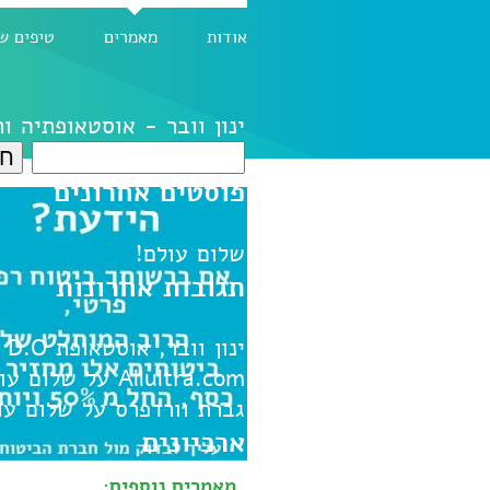
אודות
מאמרים
טיפים ש
ינון וובר - אוסטאופתיה ו
חיפוש:
פוסטים אחרונים
שלום עולם!
תגובות אחרונות
ינון וובר, אוסטאופת D.O
ע
Allultra.com
על
שלום עו
גברת וורדפרס
על
שלום עו
ארכיונים
מאמרים נוספים: