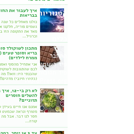
יולי 2014
איך לעבור את החו
קטגוריות
בבריאות
כולנו מאחלים כל שנה 
גשמים פוריה, חלקנו א
כללי
מאד את התקופה הזו ב
וכרגיל…
כלים
מתכון לשוקולד סופ
בריא וסופר טעים (
התחבר
ממרח לילדים)
פיד רשומות
אני אתחיל מהסוף ואספ
לכם שהתגובות לשוקול
פיד תגובות
שהכנתי היו: וואו!! מה
(בקטע חיובי) מדהים!
WordPress.org
לא רק בי-12, 
להשלים חוסרים
תזוניים?
אמנם אנו חיים בעידן 
מטורף ונראה שכמעט ו
חסר לנו דבר. אבל מה
קורה…
עד 3 או יותר, כמה