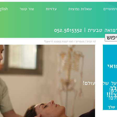
ימושיים
שאלות נפוצות
עדויות
צור קשר
glish
רפואה טבעית |
052.5615352
דף הבית
/
מאמרים
/
למה לצפות במפגש הראשון?
ל
שלום עולם!
לם!
לם!