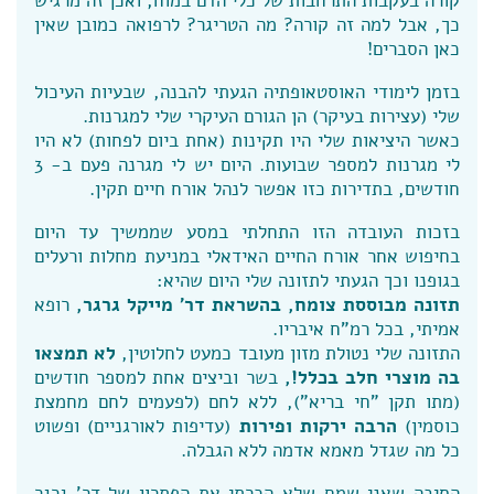
קורה בעקבות התרחבות של כלי הדם במוח, ואכן זה מרגיש
כך, אבל למה זה קורה? מה הטריגר? לרפואה כמובן שאין
כאן הסברים!
בזמן לימודי האוסטאופתיה הגעתי להבנה, שבעיות העיכול
שלי (עצירות בעיקר) הן הגורם העיקרי שלי למגרנות.
כאשר היציאות שלי היו תקינות (אחת ביום לפחות) לא היו
לי מגרנות למספר שבועות. היום יש לי מגרנה פעם ב- 3
חודשים, בתדירות כזו אפשר לנהל אורח חיים תקין.
בזכות העובדה הזו התחלתי במסע שממשיך עד היום
בחיפוש אחר אורח החיים האידאלי במניעת מחלות ורעלים
בגופנו וכך הגעתי לתזונה שלי היום שהיא:
תזונה מבוססת צומח, בהשראת דר' מייקל גרגר,
רופא
אמיתי, בכל רמ"ח איבריו.
התזונה שלי נטולת מזון מעובד כמעט לחלוטין,
לא תמצאו
בה מוצרי חלב בכלל!,
בשר וביצים אחת למספר חודשים
(מתו תקן "חי בריא"), ללא לחם (לפעמים לחם מחמצת
כוסמין)
הרבה ירקות ופירות
(עדיפות לאורגניים) ופשוט
כל מה שגדל מאמא אדמה ללא הגבלה.
הסיבה שאני שמח שלא הכרתי את הפתרון של דר' גרגר