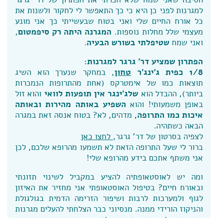
למגרנות לפני כן היא כי כך התאפשר לי לחקור ולשנות את
כל אורח החיים שלי ואני בטוח שבעשייתי כך אני מונע
מעצמי שלל מחלות נוספות.
המגרנה היתה רק סיפמטום
,
ואני שמח
שטיפלתי בשורש הבעיה
.
הפתרון שמציע דר' גרגר למגרנות:
1/8 כפית ג'ינג'ר
טחון
, במחקר שנערך הוא השיג
תוצאות כמו של אימטרקס (אחת מהתרופות הנמכרות
ביותר), ההבדל הוא
שלג'ינגר אין תופעות לוואי
והוא זול
באופן משמעותי! והוא
השפיע באותה מהירות ובאותה
איכות כמו התרופה,
מדהים, לא? בטוח אנסה זאת במגרה
הבאה כשתהיה.
לצפיה בסרטון של דר' גרגר,
לחצו כאן
ברור לי שעל התרופה הזאת לא תשמעו מהרופא שלכם, לכן
אני משתף אתכם בידע מהרופא שלי!
ומה יש לאוסטאופתיה להציע במקביל לשינוי תזונתי
ובאורח חיים? בטיפול האוסטאופתי אני מחזיר את האיזון
לגוף ולמערכות לרבות ושיפור הזרימה הדמית בגולגולת
והניקוז הורידי ממנה. מנסיוני כבר הצלחתי להעלים מגרנות