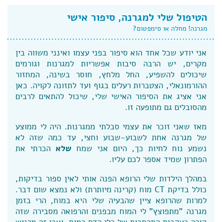
הטיפול שלי למגרנה, סיפור אישי
מגרנה! מחלה או סימפטום?
אני יודע שכל אחד הוא סיפור בפני עצמו ואינני משווה בין
מקרים, יש הרבה סיבות אפשריות למגרנות וגורמים
שיכולים להשפיע, החל מלחץ, חוסר בשינה, המחזור
ההורמונאלי, הצטברות רעלים בגוף ועד לתזונה לקויה. כאן
אני אציג את הסיפור האישי שלי, שיכול להתאים לרבים
מהסובלים גם מתופעה זו.
מאז שאני זוכר את עצמי סבלתי ממגרנות. היה לי ממוצע
של מגרנה אחת לשבוע-שבוע וחצי, עד כמה שזה לא
נשמע נוח לחיות כך, היום אני שמח
שלא
הכרתי את
הפתרון שמיד אספר לכם עליו.
במהלך הילדות שלי הרופא הפנה אותי לאין ספור בדיקות,
כולל בדיקת CT מוח (קרינה מיותרת) ולא נמצא שום דבר.
למרות שהרופא ציין שהבעיה שלי היא במוח, הרי בזמן
מגרנה "מתפוצץ" לי המוח מבפנים והרפואה מסבירה שזה