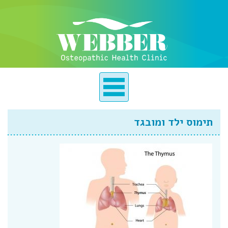
תימוס ילד ומובגד