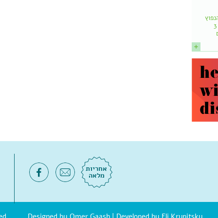
נפוץ
הוא: שמותר לאכול עד 3
אחריות
מלאה
| Developed by Eli Krupitsky
Omer Gaash
© אוסטאופת.d Designed by