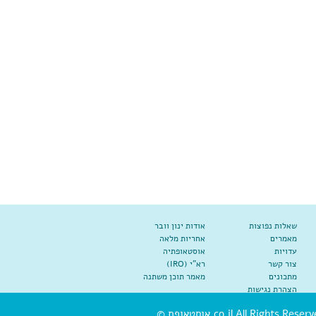
שאלות נפוצות
אודות ינון וובר
מאמרים
אחריות מלאה
עדויות
אוסטאופתיה
צור קשר
רא"י (IRO)
מתכונים
מאמר תוכן משתנה
הצהרת נגישות
co.il All Rights Reserve