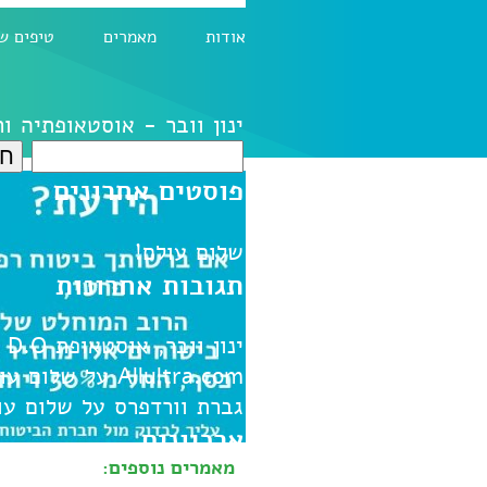
אודות
מאמרים
טיפים ש
ינון וובר - אוסטאופתיה ו
חיפוש:
פוסטים אחרונים
שלום עולם!
תגובות אחרונות
ינון וובר, אוסטאופת D.O
ע
Allultra.com
על
שלום עו
גברת וורדפרס
על
שלום עו
ארכיונים
מאמרים נוספים: