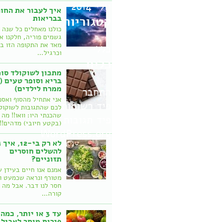
יולי 2014
איך לעבור את החו
בבריאות
קטגוריות
כולנו מאחלים כל שנה 
גשמים פוריה, חלקנו א
מאד את התקופה הזו ב
כללי
וכרגיל…
כלים
מתכון לשוקולד סופ
בריא וסופר טעים (
ממרח לילדים)
התחבר
אני אתחיל מהסוף ואספ
פיד רשומות
לכם שהתגובות לשוקול
שהכנתי היו: וואו!! מה
פיד תגובות
(בקטע חיובי) מדהים!
WordPress.org
לא רק בי-12, 
להשלים חוסרים
תזוניים?
אמנם אנו חיים בעידן 
מטורף ונראה שכמעט ו
חסר לנו דבר. אבל מה
קורה…
עד 3 או יותר, כמה
פירות מותר לאכול