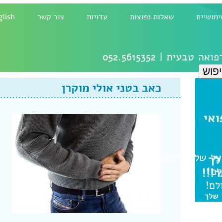
ימושיים
שאלות נפוצות
עדויות
צור קשר
glish
רפואה טבעית |
052.5615352
כאב בטני אולי מוקרן
ל
שלום עולם!
לם!
לם!