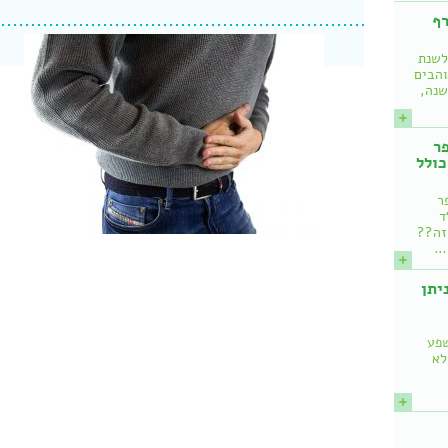
רף
לשנת
והבים
שנה,
ר
כולל
ר
ד
 זה??
!…
איך ניתן
שפע
לא