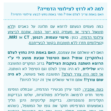
למה לא לרוץ לצילומי הדמייה?
האם באמת צריך לצלם אותי? מתי באמת נחוץ לבצע צילומי הדמיה?
כמה פעמים הגעתם לרופא עם תלונה על כאבים ו
ללא
תשאול רציני או מעמיק הוא ישר הפנה אתכם לביצוע
צילומי הדמיה
, כגון:
מיפוי עצמות
,
רנגטן
,
CT
או
MRI
,
ו
הצילומים חזרו ללא תשובות בקשר לבעייתכם
.
האם לא שאלתם את עצמכם,
האם באמת היה נחוץ לצלם
(=להקרין) אותי?
האם הטיפול שכעת מוצע לי ע"י
הרופא השתנה בעקבות הצילום?
ברוב המקרים התשובה
היא
שלילית
, לא היה צורך לצלם וגם הטיפול לא השתנה.
אז למה היה צורך לצלם?
התשובה מאד פשוטה,
לא היה
שום צורך!!
אתם וודאי שואלים איך זה יכול להיות?
כעת אסביר:
לפני עידן מכשירי ההדמיה, שבחלט הוסיפו
מימד חדש לרפואה ולשלילת פתולוגיות, שלטו הבדיקות
הקליניות (הגופניות). בדיקות קלינקיות הינן הליך
באמצעותו התרפיסט חוקר את גופו של המטופל, כשהוא